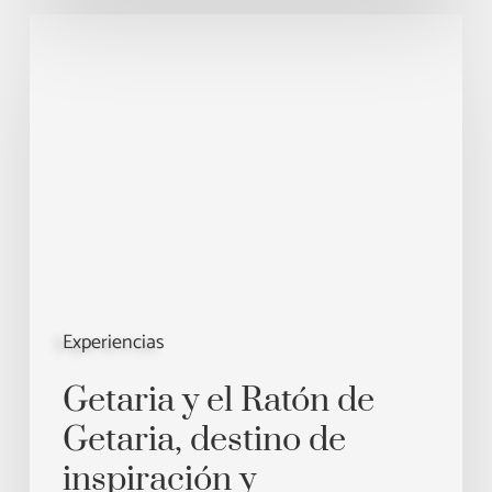
Getaria
y
el
Ratón
de
Getaria,
destino
de
inspiración
y
Experiencias
sofisticación
junto
Getaria y el Ratón de
al
Getaria, destino de
mar
inspiración y