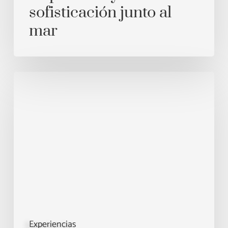
sofisticación junto al
mar
Chillida
Leku:
arte,
naturaleza
y
exclusividad
en
el
corazón
de
Experiencias