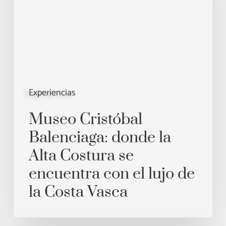
la
Alta
Costura
se
encuentra
con
Experiencias
el
lujo
Museo Cristóbal
de
Balenciaga: donde la
la
Alta Costura se
Costa
encuentra con el lujo de
Vasca
la Costa Vasca